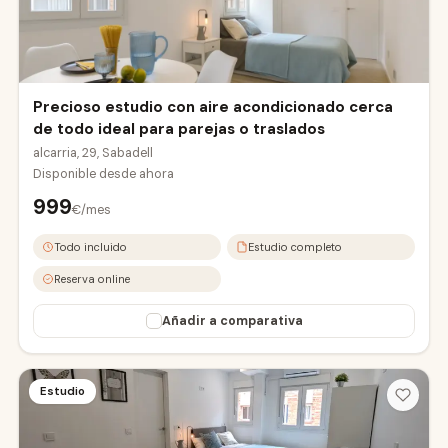
eropuerto
abadell Sud
Precioso estudio con aire acondicionado cerca
de todo ideal para parejas o traslados
alcarria, 29, Sabadell
Disponible desde
ahora
999
€/mes
Todo incluido
Estudio completo
Reserva online
Añadir a comparativa
OVIEDO2-A
OVIEDO2-B
Estudio