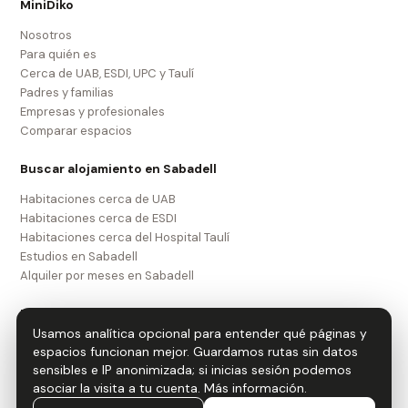
MiniDiko
Nosotros
Para quién es
Cerca de UAB, ESDI, UPC y Taulí
Padres y familias
Empresas y profesionales
Comparar espacios
Buscar alojamiento en Sabadell
Habitaciones cerca de UAB
Habitaciones cerca de ESDI
Habitaciones cerca del Hospital Taulí
Estudios en Sabadell
Alquiler por meses en Sabadell
Legal
Usamos analítica opcional para entender qué páginas y
Aviso legal
espacios funcionan mejor. Guardamos rutas sin datos
Política de privacidad
sensibles e IP anonimizada; si inicias sesión podemos
Política de cookies
asociar la visita a tu cuenta.
Más información
.