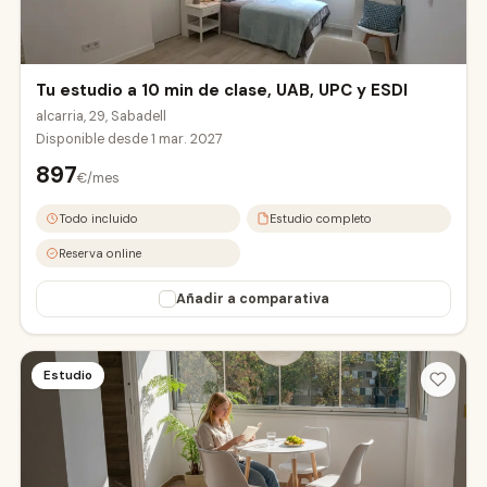
Tu estudio a 10 min de clase, UAB, UPC y ESDI
alcarria, 29, Sabadell
Disponible desde
1 mar. 2027
897
€/mes
UAB Campus
Todo incluido
Estudio completo
Reserva online
Añadir a comparativa
Estudio