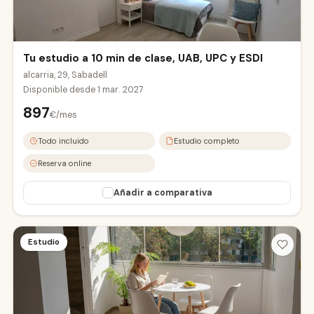
Tu estudio a 10 min de clase, UAB, UPC y ESDI
alcarria, 29, Sabadell
Disponible desde
1 mar. 2027
897
€/mes
UAB Campus
Todo incluido
Estudio completo
Reserva online
Añadir a comparativa
Estudio