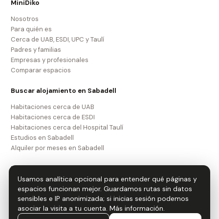
MiniDiko
Nosotros
Para quién es
Cerca de UAB, ESDI, UPC y Taulí
Padres y familias
Empresas y profesionales
Comparar espacios
Buscar alojamiento en Sabadell
Habitaciones cerca de UAB
Habitaciones cerca de ESDI
Habitaciones cerca del Hospital Taulí
Estudios en Sabadell
Alquiler por meses en Sabadell
Legal
Usamos analítica opcional para entender qué páginas y
Aviso legal
espacios funcionan mejor. Guardamos rutas sin datos
Política de privacidad
sensibles e IP anonimizada; si inicias sesión podemos
Política de cookies
asociar la visita a tu cuenta.
Más información
.