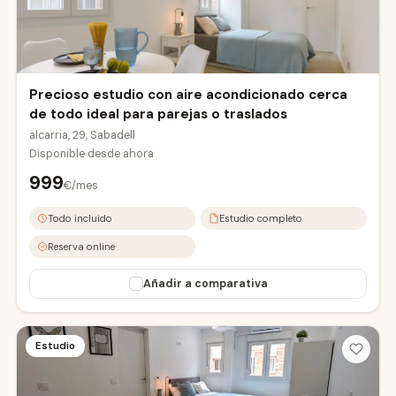
eropuerto
abadell Sud
Precioso estudio con aire acondicionado cerca
de todo ideal para parejas o traslados
alcarria, 29, Sabadell
Disponible desde
ahora
999
€/mes
Todo incluido
Estudio completo
Reserva online
Añadir a comparativa
OVIEDO2-A
OVIEDO2-B
Estudio