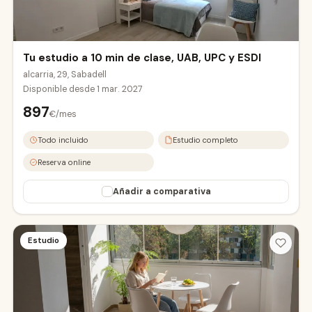
Tu estudio a 10 min de clase, UAB, UPC y ESDI
alcarria, 29, Sabadell
Disponible desde
1 mar. 2027
897
€/mes
UAB Campus
Todo incluido
Estudio completo
Reserva online
Añadir a comparativa
Estudio