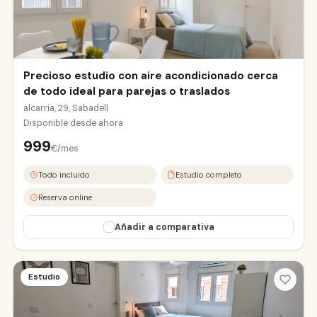
eropuerto
abadell Sud
Precioso estudio con aire acondicionado cerca
de todo ideal para parejas o traslados
alcarria, 29, Sabadell
Disponible desde
ahora
999
€/mes
Todo incluido
Estudio completo
Reserva online
Añadir a comparativa
OVIEDO2-A
OVIEDO2-B
Estudio