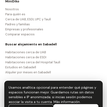
MiniDiko
Nosotros
Para quién es
Cerca de UAB, ESDI, UPC y Taulí
Padres y familias
Empresas y profesionales
Comparar espacios
Buscar alojamiento en Sabadell
Habitaciones cerca de UAB
Habitaciones cerca de ESDI
Habitaciones cerca del Hospital Taulí
Estudios en Sabadell
Alquiler por meses en Sabadell
Legal
Usamos analítica opcional para entender qué páginas y
Aviso legal
espacios funcionan mejor. Guardamos rutas sin datos
Política de privacidad
sensibles e IP anonimizada; si inicias sesión podemos
Política de cookies
asociar la visita a tu cuenta.
Más información
.