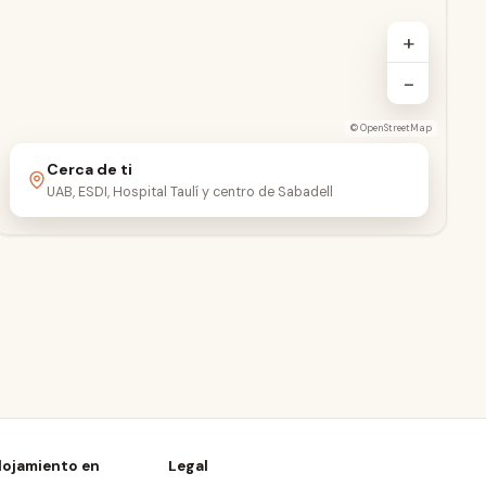
+
−
OVIEDO2-A
OVIEDO2-B
©
OpenStreetMap
Cerca de ti
UAB, ESDI, Hospital Taulí y centro de Sabadell
UAB Campus
lojamiento en
Legal