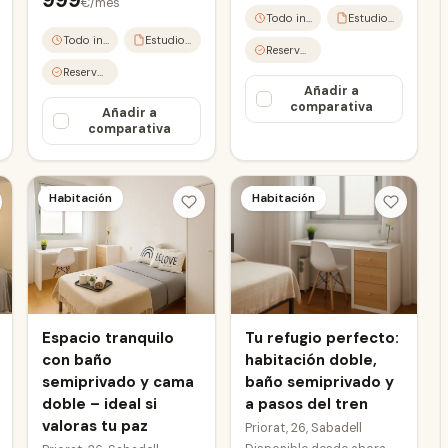
999
€/mes
Todo incluido
Estudio completo
Todo incluido
Estudio completo
Reserva online
Reserva online
Añadir a
comparativa
Añadir a
comparativa
Aero
Sabad
Habitación
Habitación
Espacio tranquilo
Tu refugio perfecto:
con baño
habitación doble,
semiprivado y cama
baño semiprivado y
doble – ideal si
a pasos del tren
valoras tu paz
Priorat, 26, Sabadell