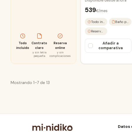
Disponible desde
ahora
539
€/mes
Todo incluido
Baño privado
Reserva online
Todo
Contrato
Reserva
Añadir a
incluido
claro
online
comparativa
y sin letra
y sin
pequeña
complicaciones
Mostrando
1–7
de
13
Datos 