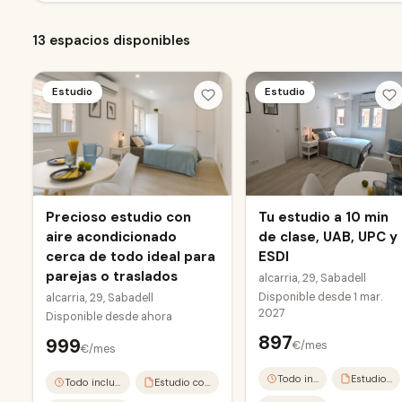
13 espacios disponibles
Estudio
Estudio
Precioso estudio con
Tu estudio a 10 min
aire acondicionado
de clase, UAB, UPC y
cerca de todo ideal para
ESDI
parejas o traslados
alcarria, 29, Sabadell
Disponible desde
1 mar.
alcarria, 29, Sabadell
2027
Disponible desde
ahora
897
999
€/mes
€/mes
Todo incluido
Estudio completo
Todo incluido
Estudio completo