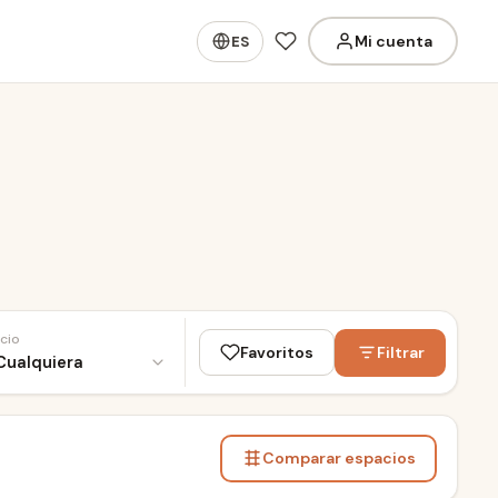
Mi cuenta
ES
cio
Favoritos
Filtrar
ESDI
Comparar espacios