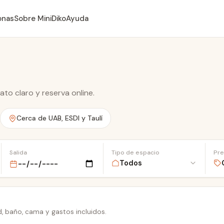
onas
Sobre MiniDiko
Ayuda
Torre
Millenium
Parc de
Catalunya
to claro y reserva online.
Cerca de UAB, ESDI y Taulí
Salida
Tipo de espacio
Pre
, baño, cama y gastos incluidos.