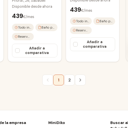
Disponible desde
ahora
Priorat, 26, Sabadell
Disponible desde
ahora
439
€/mes
439
€/mes
Todo incluido
Baño privado
Todo incluido
Baño privado
Reserva online
Reserva online
Añadir a
comparativa
Añadir a
comparativa
1
2
de la empresa
MiniDiko
Buscar a