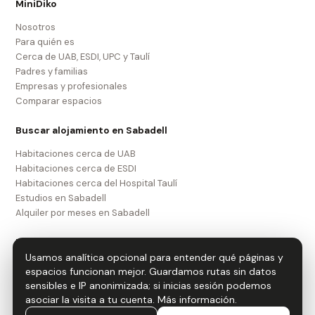
MiniDiko
Nosotros
Para quién es
Cerca de UAB, ESDI, UPC y Taulí
Padres y familias
Empresas y profesionales
Comparar espacios
Buscar alojamiento en Sabadell
Habitaciones cerca de UAB
Habitaciones cerca de ESDI
Habitaciones cerca del Hospital Taulí
Estudios en Sabadell
Alquiler por meses en Sabadell
Legal
Usamos analítica opcional para entender qué páginas y
Aviso legal
espacios funcionan mejor. Guardamos rutas sin datos
Política de privacidad
sensibles e IP anonimizada; si inicias sesión podemos
Política de cookies
asociar la visita a tu cuenta.
Más información
.