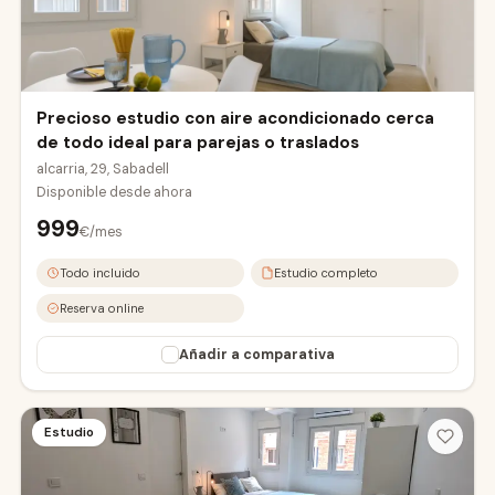
eropuerto
abadell Sud
Precioso estudio con aire acondicionado cerca
de todo ideal para parejas o traslados
alcarria, 29, Sabadell
Disponible desde
ahora
999
€/mes
Todo incluido
Estudio completo
Reserva online
Añadir a comparativa
OVIEDO2-A
OVIEDO2-B
Estudio