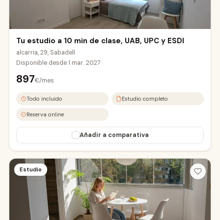
Tu estudio a 10 min de clase, UAB, UPC y ESDI
alcarria, 29, Sabadell
Disponible desde
1 mar. 2027
897
€/mes
UAB Campus
Todo incluido
Estudio completo
Reserva online
Añadir a comparativa
Estudio