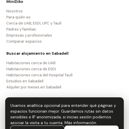
MiniDiko
Nosotros
Para quién es
Cerca de UAB, ESDI, UPC y Taulí
Padres y familias
Empresas y profesionales
Comparar espacios
Buscar alojamiento en Sabadell
Habitaciones cerca de UAB
Habitaciones cerca de ESDI
Habitaciones cerca del Hospital Taulí
Estudios en Sabadell
Alquiler por meses en Sabadell
Legal
Usamos analítica opcional para entender qué páginas y
Aviso legal
espacios funcionan mejor. Guardamos rutas sin datos
Política de privacidad
sensibles e IP anonimizada; si inicias sesión podemos
Política de cookies
asociar la visita a tu cuenta.
Más información
.