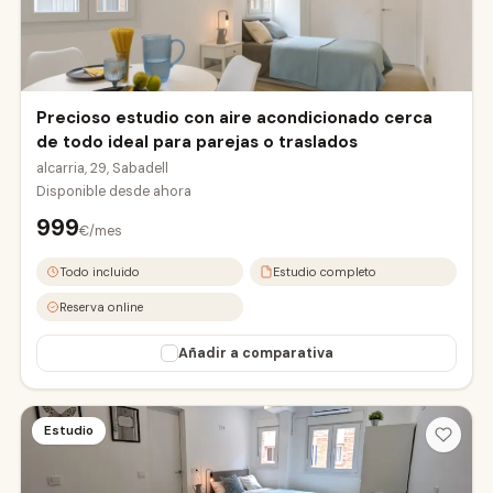
eropuerto
abadell Sud
Precioso estudio con aire acondicionado cerca
de todo ideal para parejas o traslados
alcarria, 29, Sabadell
Disponible desde
ahora
999
€/mes
Todo incluido
Estudio completo
Reserva online
Añadir a comparativa
OVIEDO2-A
OVIEDO2-B
Estudio