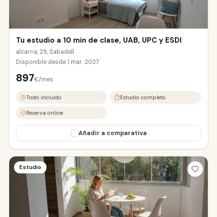
Tu estudio a 10 min de clase, UAB, UPC y ESDI
alcarria, 29, Sabadell
Disponible desde
1 mar. 2027
897
€/mes
UAB Campus
Todo incluido
Estudio completo
Reserva online
Añadir a comparativa
Estudio